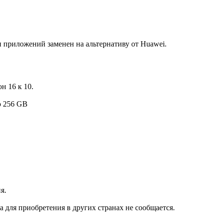
н приложений заменен на альтернативу от Huawei.
н 16 к 10.
о 256
GB
я.
а для пр
иобретения
в других странах
не сообщается.