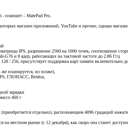
 - планшет – MatePad Pro.
 которых магазин приложений, YouTube и прочие, однако магази
ой
я матрицы
IPS,
разрешение 2560 на 1600 точек, соотношение сторо
li-G76 и
8 ядер, работающих на тактовой частоте до 2.86 Ггц
128 /
256,
присутствует поддержка карт памяти включительно д
к же планируется, но позже),
GPS, ГЛОНАСС, Beidou,
дной зарядки
массе 460 г
(приобретается отдельно), распознающим 4096 градаций нажати
ся
на местном рынке
(с 12 декабря)
, как скоро она станет доступн