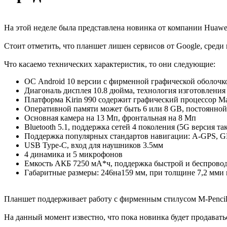
На этой неделе была представлена новинка от компании Huawei
Стоит отметить, что планшет лишен сервисов от Google, среди
Что касаемо технических характеристик, то они следующие:
ОС
Android
10 версии с фирменной графической оболочк
Диагональ дисплея 10.8 дюйма, технология изготовлени
Платформа
Kirin 990
содержит
графический процессор Ma
Оперативной памяти может быть 6 или 8
GB,
постоянной 
Основная камера на 13 Мп, фронтальная на 8 Мп
Bluetooth 5.1, поддержка сетей 4 поколения (5G версия та
Поддержка популярных стандартов навигации: A-GPS, 
USB Type-C, вход для наушников 3.5мм
4 динамика и 5 микрофонов
Емкость АКБ 7250 мА*ч, поддержка быстрой и беспрово
Габаритные размеры: 246на159 мм, при толщине 7,2 мми 
Планшет поддерживает работу с фирменным стилусом M-Pencil 
На данный момент известно, что пока новинка будет
продавать