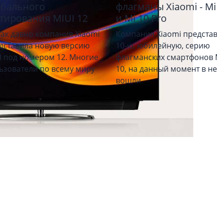
обального
флагманы Xiaomi - Mi
стирования MIUI 12
и Mi 10 Pro
так давно компания Xiaomi
Компания Xiaomi предста
дставила новую версию
10-ю, юбилейную, серию
I под номером 12. Многие
флагманских смартфонов 
ьзователи по всему миру
10, на данный момент в н
вошли