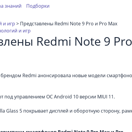
за знаний
Подборки
 и игр
> Представлены Redmi Note 9 Pro и Pro Max
нологий и игр
лены Redmi Note 9 Pro
 брендом Redmi анонсировала новые модели смартфонов:
 под управлением ОС Android 10 версии MIUI 11.
lla Glass 5 покрывает дисплей и оборотную сторону, ра
еристики смартфонов Redmi Note 9 Pro Max и Pro