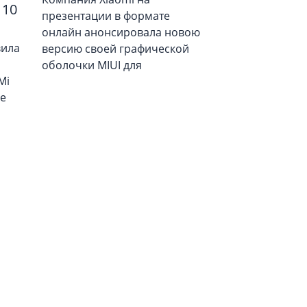
 10
презентации в формате
онлайн анонсировала новою
вила
версию своей графической
оболочки MIUI для
Mi
ее