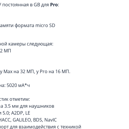
/ постоянная в GB для
Pro
:
 памяти формата micro SD
ной камеры следующая:
+ 2 МП
П
 Max на 32 МП, у Pro на 16 МП.
на: 5020 мА*ч
стик отметим:
а 3.5 мм для наушников
 5.0; A2DP, LE
НАСС, GALILEO, BDS, NavIC
орт для взаимодействия с техникой