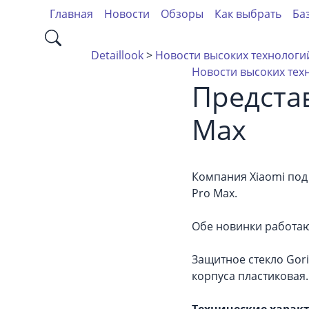
Главная
Новости
Обзоры
Как выбрать
Ба
Detaillook
>
Новости высоких технологий
Новости высоких тех
Представ
Max
Компания Xiaomi под
Pro Max.
Обе новинки работают
Защитное стекло Gori
корпуса пластиковая.
Технические характ