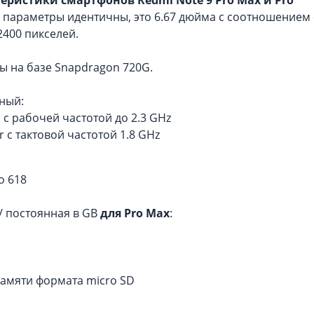
 параметры идентичны, это 6.67 дюйма с соотношением с
2400 пикселей.
 на базе Snapdragon 720G.
ный:
d с рабочей частотой до 2.3 GHz
er c тактовой частотой 1.8 GHz
o 618
/ постоянная в GB
для Pro Max
:
 памяти формата micro SD