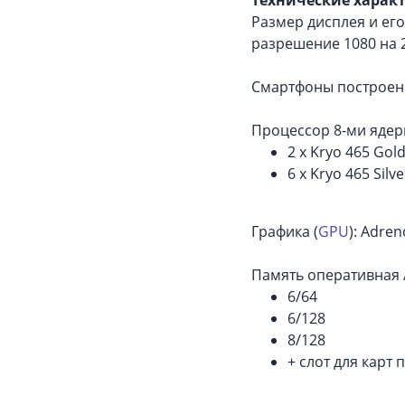
Размер дисплея и его
разрешение 1080 на 
Смартфоны построены
Процессор 8-ми ядер
2 x Kryo 465 Gol
6 x Kryo 465 Silv
Графика (
GPU
): Adren
Память оперативная 
6/64
6/128
8/128
+ слот для карт