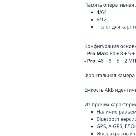
Память оперативная 
4/64
6/12
+ слот для карт
Конфигурация основ
- Pro Max:
64 + 8 + 5 
- Pro:
48 + 8 + 5 + 2 М
Фронтальная камера у
Емкость АКБ идентич
Из прочих характери
Наличие разъем
Bluetooth версии
GPS, A-GPS, ГЛО
Инфракрасный п