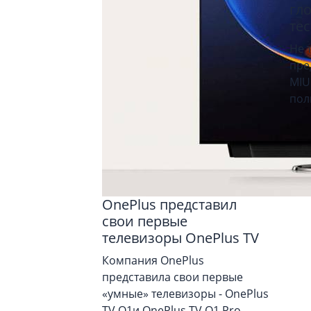
гл
те
Не 
пре
MIU
пол
OnePlus представил
свои первые
телевизоры OnePlus TV
Компания OnePlus
представила свои первые
«умные» телевизоры - OnePlus
TV Q1и OnePlus TV Q1 Pro.