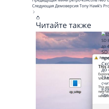
Следующая
Демоверсия Tony Hawk’s Pro 
Читайте также
SD 
пре
Ск
до 
19 
счи
в р
Орг