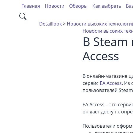
Главная
Новости
Обзоры
Как выбрать
Ба
Detaillook
>
Новости высоких технологий
Новости высоких тех
В Steam 
Access
В онлайн-магазине ц
сервис
EA Access
. Из
пользователей Steam
EA Access – это серв
он дает доступ к опре
Пользователи оформи
доступ к играм 