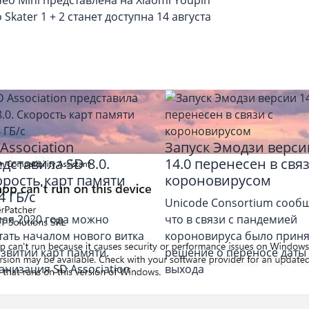
Skater 1 + 2 станет доступна 14 августа
Association
Запуск Эмодзи верси
дставила SD 8.0.
14.0 перенесен в связ
орость карт памяти
короновирусом
4 ГБ/c
Unicode Consortium сооб
мая 2020 года можно
что в связи с пандемией
тать началом нового витка
короновируса было приня
азвитии карт памяти.
решение о переносе даты
анизация SD Association
выхода