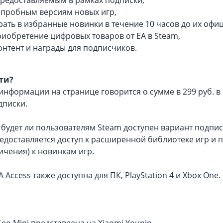
к пробным версиям новых игр,
ать в избранные новинки в течение 10 часов до их офи
риобретение цифровых товаров от EA в Steam,
нтент и награды для подписчиков.
ти?
нформации на странице говорится о сумме в 299 руб. в 
дписки.
 будет ли пользователям Steam доступен вариант подписк
едоставляется доступ к расширенной библиотеке игр и п
ичения) к новинкам игр.
A Access также доступна для ПК, PlayStation 4 и Xbox One.
eo Mini представлена на Xiaomi Youpin