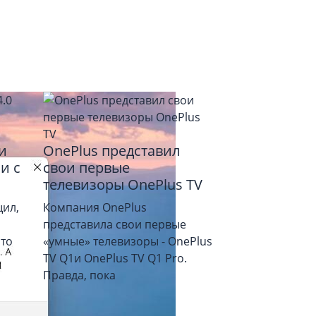
и
OnePlus представил
и с
свои первые
телевизоры OnePlus TV
щил,
Компания OnePlus
представила свои первые
то
«умные» телевизоры - OnePlus
TV Q1и OnePlus TV Q1 Pro.
Правда, пока