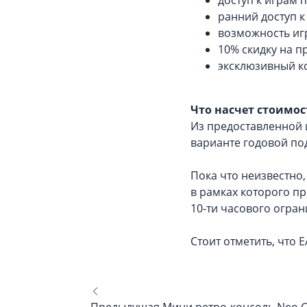
ранний доступ 
возможность игр
10% скидку на п
эксклюзивный ко
Что насчет стоимос
Из предоставленной и
варианте годовой по
Пока что неизвестно,
в рамках которого пр
10-ти часового огран
Стоит отметить, что E
Предыдущая
Мини ретро-консоль Neo G