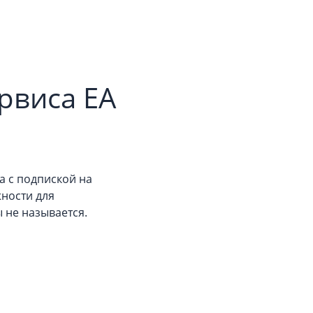
рвиса EA
а с подпиской на
жности для
 не называется.