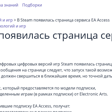
за знаний
Подборки
 и игр
> В Steam появилась страница сервиса EA Access
нологий и игр
появилась страница се
ифровых цифровых версий игр Steam появилась страниц
 сообщения на странице следует, что запуск такой возмо
 должен свершиться в ближайшее время, но точной даты
ис, который предоставляется по модели подписки,
деленным играм (в рамках подписки) от Electronic Arts.
вшие подписку EA Access, получат:
предоставляемым в рамках подписки,