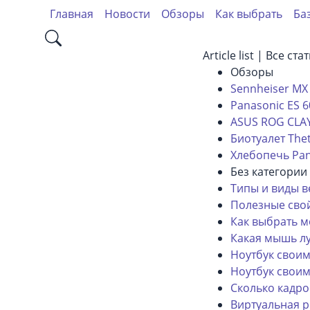
Главная
Новости
Обзоры
Как выбрать
Ба
Article list | Все ста
Обзоры
Sennheiser MX
Panasonic ES 6
ASUS ROG CLA
Биотуалет Thetf
Хлебопечь Pan
Без категории
Типы и виды в
Полезные свой
Как выбрать 
Какая мышь л
Ноутбук своим
Ноутбук своим
Сколько кадро
Виртуальная р