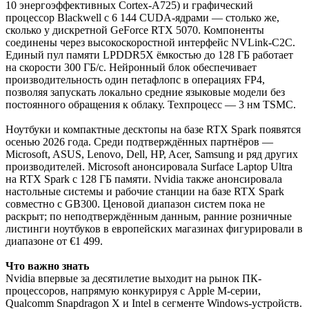
10 энергоэффективных Cortex-A725) и графический
процессор Blackwell с 6 144 CUDA-ядрами — столько же,
сколько у дискретной GeForce RTX 5070. Компоненты
соединены через высокоскоростной интерфейс NVLink-C2C.
Единый пул памяти LPDDR5X ёмкостью до 128 ГБ работает
на скорости 300 ГБ/с. Нейронный блок обеспечивает
производительность один петафлопс в операциях FP4,
позволяя запускать локально средние языковые модели без
постоянного обращения к облаку. Техпроцесс — 3 нм TSMC.
Ноутбуки и компактные десктопы на базе RTX Spark появятся
осенью 2026 года. Среди подтверждённых партнёров —
Microsoft, ASUS, Lenovo, Dell, HP, Acer, Samsung и ряд других
производителей. Microsoft анонсировала Surface Laptop Ultra
на RTX Spark с 128 ГБ памяти. Nvidia также анонсировала
настольные системы и рабочие станции на базе RTX Spark
совместно с GB300. Ценовой диапазон систем пока не
раскрыт; по неподтверждённым данным, ранние розничные
листинги ноутбуков в европейских магазинах фигурировали в
диапазоне от €1 499.
Что важно знать
Nvidia впервые за десятилетие выходит на рынок ПК-
процессоров, напрямую конкурируя с Apple M-серии,
Qualcomm Snapdragon X и Intel в сегменте Windows-устройств.