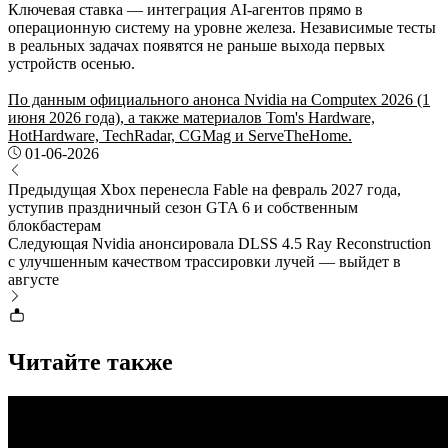
Ключевая ставка — интеграция AI-агентов прямо в
операционную систему на уровне железа. Независимые тесты
в реальных задачах появятся не раньше выхода первых
устройств осенью.
По данным официального анонса Nvidia на Computex 2026 (1
июня 2026 года), а также материалов Tom's Hardware,
HotHardware, TechRadar, CGMag и ServeTheHome.
01-06-2026
Предыдущая
Xbox перенесла Fable на февраль 2027 года,
уступив праздничный сезон GTA 6 и собственным
блокбастерам
Следующая
Nvidia анонсировала DLSS 4.5 Ray Reconstruction
с улучшенным качеством трассировки лучей — выйдет в
августе
Читайте также